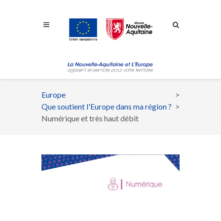
Aller à la navigation
Aller à la recherche
Aller au contenu
Europe
Fil
Que soutient l'Europe dans ma région ?
d'Ariane
Numérique et très haut débit