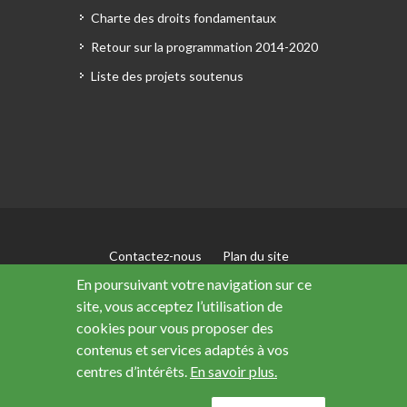
Charte des droits fondamentaux
Retour sur la programmation 2014-2020
Liste des projets soutenus
Contactez-nous
Plan du site
Mentions légales
En poursuivant votre navigation sur ce
Accessibilité : non conforme
site, vous acceptez l’utilisation de
Données personnelles
cookies pour vous proposer des
contenus et services adaptés à vos
centres d’intérêts.
En savoir plus.
Ce site a été financé avec le soutien de l’Union
européenne