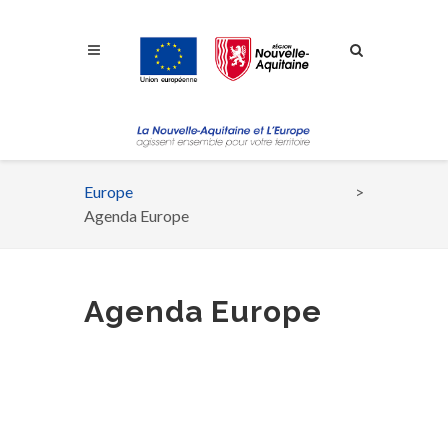
Aller à la navigation
Aller à la recherche
Aller au contenu
Europe
Fil
Agenda Europe
d'Ariane
Agenda Europe