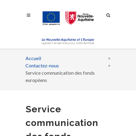
Aller à la navigation
Aller à la recherche
Aller au contenu
Accueil
Fil
Contactez-nous
d'Ariane
Service communication des fonds
européens
Service
communication