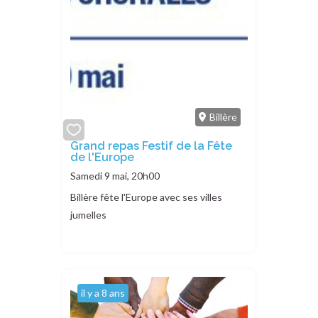
Billère
add
Grand repas Festif de la Fête
de l'Europe
or
remove
Samedi 9 mai, 20h00
Billère fête l'Europe avec ses villes
jumelles
il y a 8 ans