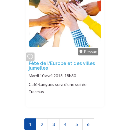
Pessac
add
Fête de l'Europe et des villes
jumelles
or
remove
Mardi 10 avril 2018, 18h30
Café-Langues suivi d'une soirée
Erasmus
Pagination
Page actuelle
Page
Page
Page
Page
Page
1
2
3
4
5
6