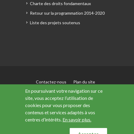
Charte des droits fondamentaux
Retour sur la programmation 2014-2020
Liste des projets soutenus
Contactez-nous
Plan du site
Mentions légales
En poursuivant votre navigation sur ce
Accessibilité : non conforme
site, vous acceptez l’utilisation de
Données personnelles
cookies pour vous proposer des
contenus et services adaptés à vos
centres d’intérêts.
En savoir plus.
Ce site a été financé avec le soutien de l’Union
européenne
Accepter