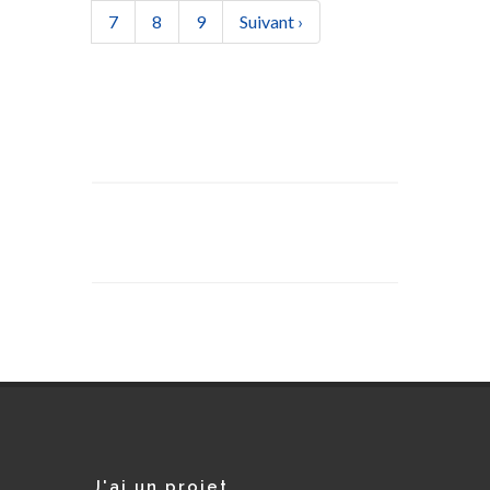
Page
Page
Page
Page suivante
7
8
9
Suivant ›
J'ai un projet