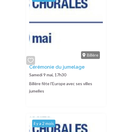
Billère
add
Cérémonie du jumelage
or
Samedi 9 mai, 17h30
remove
Billère fête l'Europe avec ses villes
jumelles
il y a 2 mois