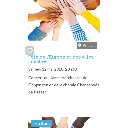
Pessac
add
Fête de l'Europe et des villes
jumelles
or
remove
Samedi 12 mai 2018, 20h30
Concert du Kammerorchester de
Göppingen et de la chorale Chantenoës
de Pessac.
il y a 8 ans