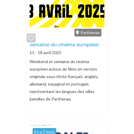
Parthenay
add
semaine du cinéma européen
or
11 - 18 avril 2025
remove
Weekend et semaine du cinéma
européen autour de films en version
originale sous titrée français: anglais,
allemand, espagnol et portugais
représentant les langues des villes
jumelles de Parthenay.
il y a 2 mois