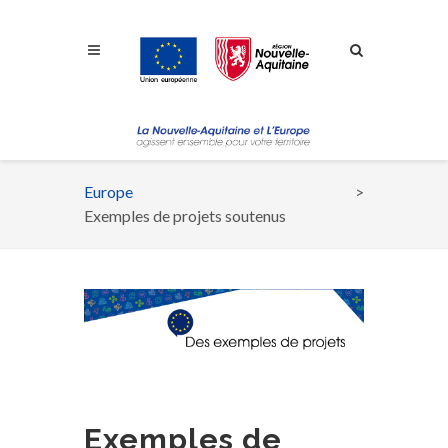
Aller à la navigation
Aller à la recherche
Aller au contenu
Europe
Fil
Exemples de projets soutenus
d'Ariane
Exemples de