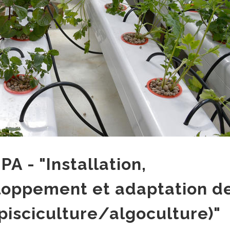
A - "Installation,
loppement et adaptation d
(pisciculture/algoculture)"