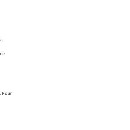
la
ice
. Pour