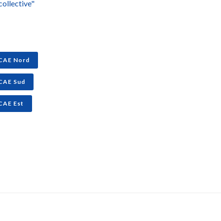
collective"
CAE Nord
CAE Sud
CAE Est