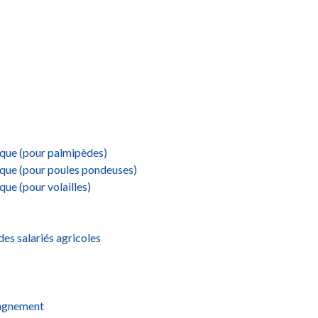
ique (pour palmipèdes)
ique (pour poules pondeuses)
ue (pour volailles)
es salariés agricoles
pagnement