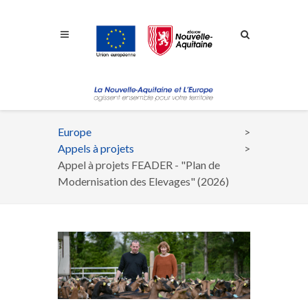
Aller à la navigation
Aller à la recherche
Aller au contenu
Europe
Fil
Appels à projets
d'Ariane
Appel à projets FEADER - "Plan de
Modernisation des Elevages" (2026)