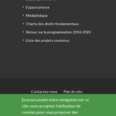
Espace presse
Médiathèque
Charte des droits fondamentaux
Retour sur la programmation 2014-2020
Liste des projets soutenus
Contactez-nous
Plan du site
Mentions légales
En poursuivant votre navigation sur ce
Accessibilité : non conforme
site, vous acceptez l’utilisation de
Données personnelles
cookies pour vous proposer des