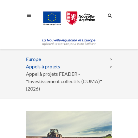
Aller à la navigation
Aller à la recherche
Aller au contenu
Europe
Fil
Appels à projets
d'Ariane
Appel à projets FEADER -
"Investissement collectifs (CUMA)"
(2026)