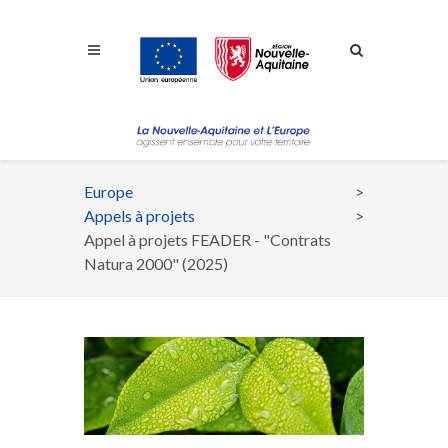
Aller à la navigation
Aller à la recherche
Aller au contenu
Europe
Fil
Appels à projets
d'Ariane
Appel à projets FEADER - "Contrats
Natura 2000" (2025)