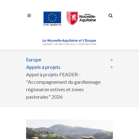
Aller à la navigation
Aller à la recherche
Aller au contenu
Europe
Fil
Appels à projets
d'Ariane
Appel à projets FEADER -
"Accompagnement du gardiennage
régional en estives et zones
pastorales" 2026