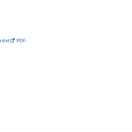
rd
et
PDF
.