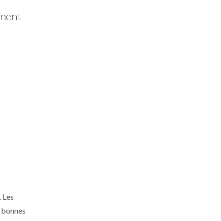
ement
. Les
e bonnes