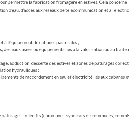
 pour permettre la fabrication fromagère en estives. Cela concerne
ion d’eau, d’accès aux réseaux de télécommunication et à l’électric
 et à l’équipement de cabanes pastorales ;
 des eaux usées ou équipements liés à la valorisation ou au traite
ptage, adduction, desserte des estives et zones de pâturages collecti
ation hydrauliques ;
uipements de raccordement en eau et électricité liés aux cabanes e
t de pâturages collectifs (communes, syndicats de communes, commi