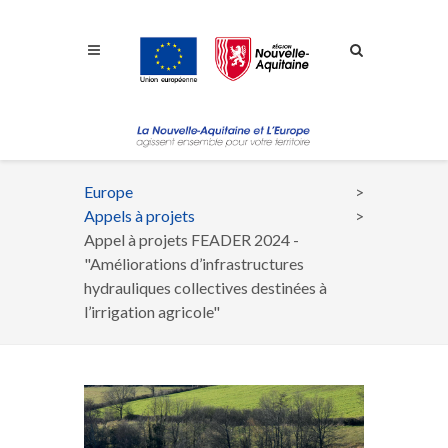
Aller à la navigation
Aller à la recherche
Aller au contenu
Europe
Fil
Appels à projets
d'Ariane
Appel à projets FEADER 2024 -
"Améliorations d’infrastructures
hydrauliques collectives destinées à
l’irrigation agricole"