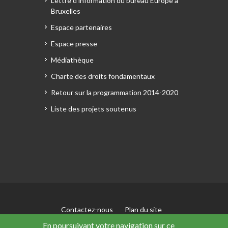
Lettre d'information du bureau Europe à
Bruxelles
Espace partenaires
Espace presse
Médiathèque
Charte des droits fondamentaux
Retour sur la programmation 2014-2020
Liste des projets soutenus
Contactez-nous
Plan du site
Mentions légales
En poursuivant votre navigation sur ce