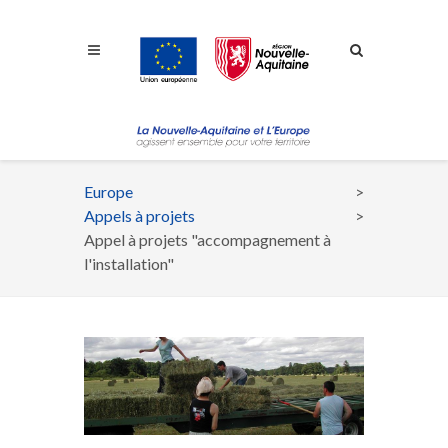
Aller à la navigation
Aller à la recherche
Aller au contenu
Europe
Fil
Appels à projets
d'Ariane
Appel à projets "accompagnement à
l'installation"