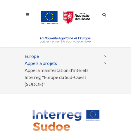
Aller à la navigation
Aller à la recherche
Aller au contenu
Europe
Fil
Appels à projets
d'Ariane
Appel à manifestation d'intérêts
Interreg "Europe du Sud-Ouest
(SUDOE)"