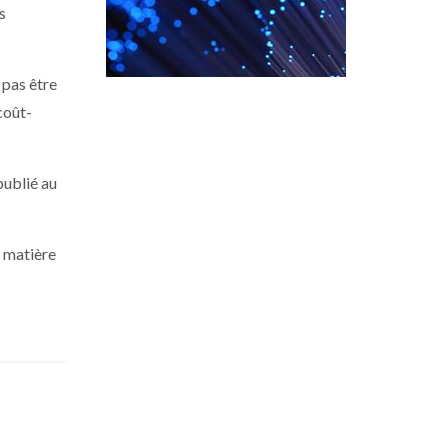
s
 pas être
coût-
publié au
n matière