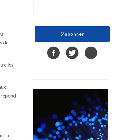
au
s de
tre les
aux
ui répond
ur la