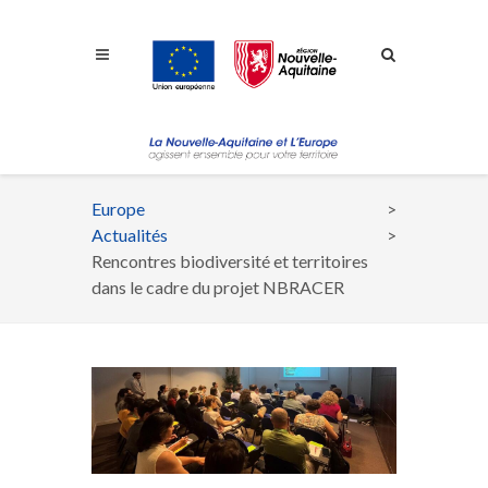
Aller à la navigation
Aller à la recherche
Aller au contenu
Europe
Fil
Actualités
d'Ariane
Rencontres biodiversité et territoires
dans le cadre du projet NBRACER