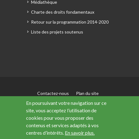
Médiathèque
Charte des droits fondamentaux
Retour sur la programmation 2014-2020
Liste des projets soutenus
Contactez-nous
Plan du site
Mentions légales
En poursuivant votre navigation sur ce
Accessibilité : non conforme
site, vous acceptez l’utilisation de
Données personnelles
cookies pour vous proposer des
contenus et services adaptés à vos
centres d’intérêts.
En savoir plus.
Ce site a été financé avec le soutien de l’Union