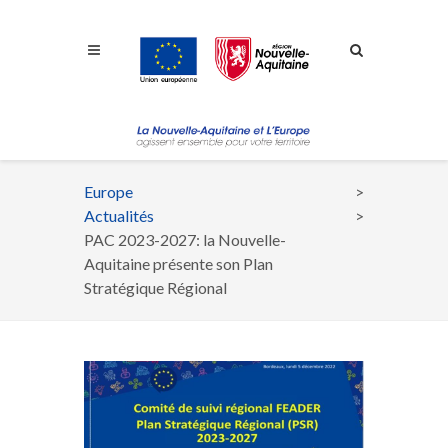
Aller à la navigation
Aller à la recherche
Aller au contenu
Europe
Fil
Actualités
d'Ariane
PAC 2023-2027: la Nouvelle-
Aquitaine présente son Plan
Stratégique Régional