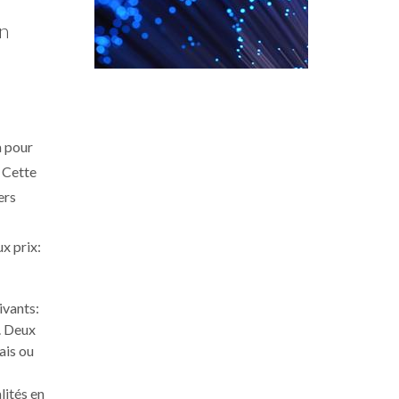
on
a pour
. Cette
ers
x prix:
ivants:
. Deux
ais ou
lités en