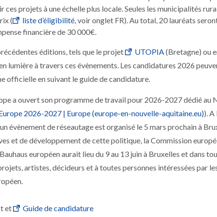
 ces projets à une échelle plus locale. Seules les municipalités rura
ix (
liste d’éligibilité
, voir onglet FR). Au total, 20 lauréats seron
ompense financière de 30 000€.
précédentes éditions, tels que le projet
UTOPIA
(Bretagne) ou 
is en lumière à travers ces évènements. Les candidatures 2026 peuve
 officielle en suivant le guide de candidature.
rope a ouvert son programme de travail pour 2026-2027 dédié au 
Europe 2026-2027 | Europe (europe-en-nouvelle-aquitaine.eu)
). A
, un évènement de réseautage est organisé le 5 mars prochain à Brux
tives et de développement de cette politique, la Commission europ
auhaus européen aurait lieu du 9 au 13 juin à Bruxelles et dans to
projets, artistes, décideurs et à toutes personnes intéressées par le
ropéen.
t et
Guide de candidature