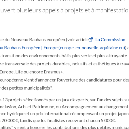
uvert plusieurs appels à projets et à manifestati
que du Nouveau Bauhaus européen (voir article
La Commission
au Bauhaus Européen | Europe (europe-en-nouvelle-aquitaine.eu)
) 
a transition des environnements bâtis plus verte et plus attrayante
e transversale des projets durables, inclusifs et esthétiques à trav
Europe, Life ou encore Erasmus+.
uropéenne vient d’annoncer l’ouverture des candidatures pour deu
 des petites municipalités".
3 projets sélectionnés par un jury d’experts, sur l’un des sujets su
et inclusion, Arts et Patrimoine, ou Accompagnement au changement
ience hydrique et un prix international récompensant un projet japon
à 20 000€, tandis que les finalistes recevront chacun 5 000€.
lités" visent à honorer les contributions des plus petites municipa