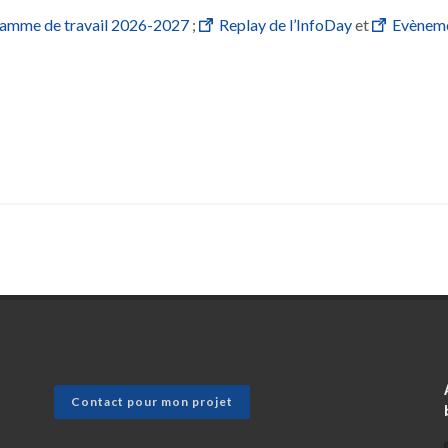
amme de travail 2026-2027
;
Replay de l’InfoDay
et
Evèneme
Contact pour mon projet