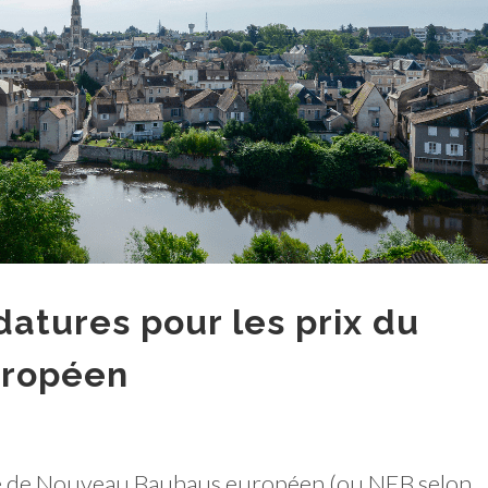
atures pour les prix du
uropéen
ive de Nouveau Bauhaus européen (ou NEB selon