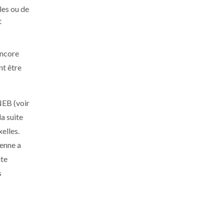
les ou de
t
encore
nt être
NEB (voir
 la suite
elles.
éenne a
ute
s