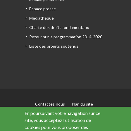
Espace presse
Médiathèque
Charte des droits fondamentaux
Retour sur la programmation 2014-2020
Liste des projets soutenus
Contactez-nous
Plan du site
Mentions légales
En poursuivant votre navigation sur ce
Accessibilité : non conforme
site, vous acceptez l’utilisation de
Données personnelles
cookies pour vous proposer des