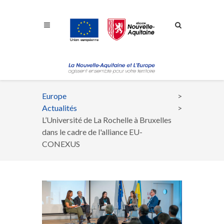
Aller à la navigation
Aller à la recherche
Aller au contenu
Europe
Fil
Actualités
d'Ariane
L’Université de La Rochelle à Bruxelles
dans le cadre de l'alliance EU-
CONEXUS