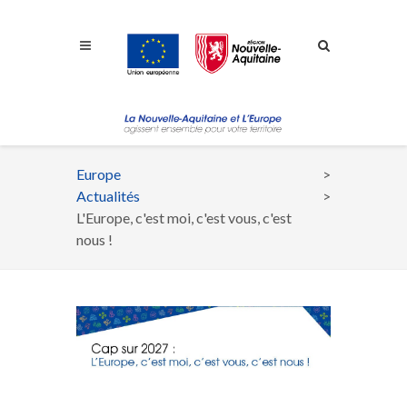
Aller à la navigation
Aller à la recherche
Aller au contenu
Europe
Fil
Actualités
d'Ariane
L'Europe, c'est moi, c'est vous, c'est
nous !