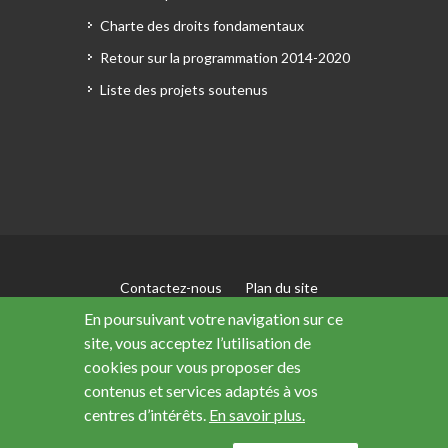
Charte des droits fondamentaux
Retour sur la programmation 2014-2020
Liste des projets soutenus
Contactez-nous
Plan du site
Mentions légales
En poursuivant votre navigation sur ce
Accessibilité : non conforme
site, vous acceptez l’utilisation de
Données personnelles
cookies pour vous proposer des
contenus et services adaptés à vos
centres d’intérêts.
En savoir plus.
Ce site a été financé avec le soutien de l’Union