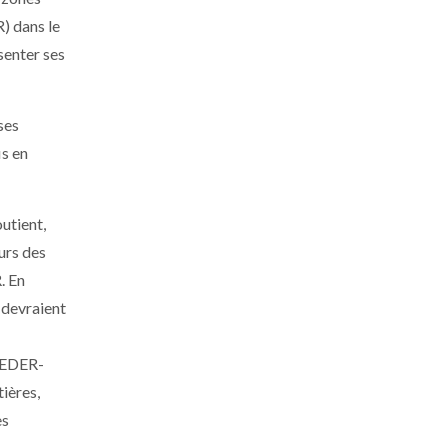
) dans le
senter ses
ses
is en
utient,
urs des
. En
 devraient
 FEDER-
ières,
es