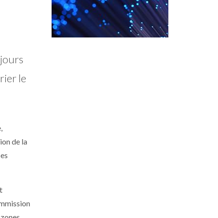
 jours
rier le
,
ion de la
ses
t
Commission
s zones