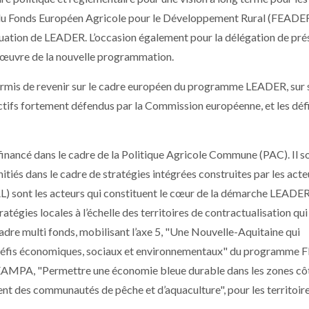
 du Fonds Européen Agricole pour le Développement Rural (FEADER
valuation de LEADER. L’occasion également pour la délégation de pré
 en œuvre de la nouvelle programmation.
permis de revenir sur le cadre européen du programme LEADER, sur 
tifs fortement défendus par la Commission européenne, et les déf
ancé dans le cadre de la Politique Agricole Commune (PAC). Il so
itiés dans le cadre de stratégies intégrées construites par les acte
AL) sont les acteurs qui constituent le cœur de la démarche LEADER
tégies locales à l’échelle des territoires de contractualisation qui
cadre multi fonds, mobilisant l’axe 5, "Une Nouvelle-Aquitaine qui
s défis économiques, sociaux et environnementaux" du programme
FEAMPA, "Permettre une économie bleue durable dans les zones côt
ment des communautés de pêche et d’aquaculture", pour les territoir