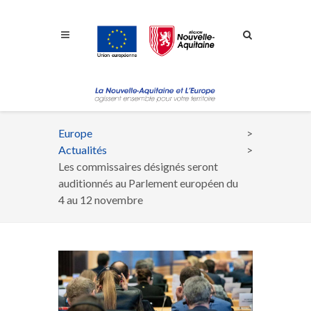
Aller à la navigation
Aller à la recherche
Aller au contenu
Europe
Fil
Actualités
d'Ariane
Les commissaires désignés seront
auditionnés au Parlement européen du
4 au 12 novembre