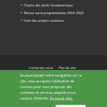
Charte des droits fondamentaux
Retour sur la programmation 2014-2020
Liste des projets soutenus
Contactez-nous
Plan du site
Mentions légales
En poursuivant votre navigation sur ce
Accessibilité : non conforme
site, vous acceptez l’utilisation de
Données personnelles
cookies pour vous proposer des
contenus et services adaptés à vos
centres d’intérêts.
En savoir plus.
Ce site a été financé avec le soutien de l’Union
européenne