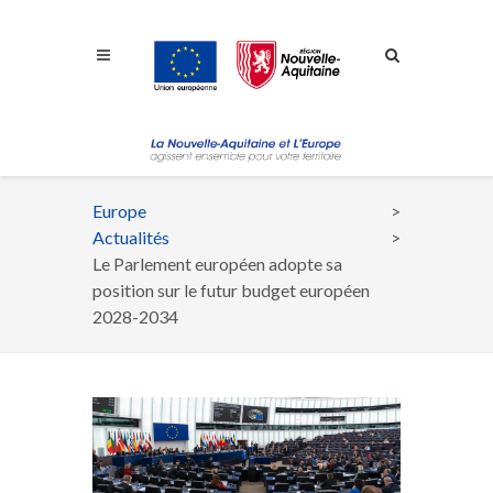
Aller à la navigation
Aller à la recherche
Aller au contenu
Europe
Fil
Actualités
d'Ariane
Le Parlement européen adopte sa
position sur le futur budget européen
2028-2034