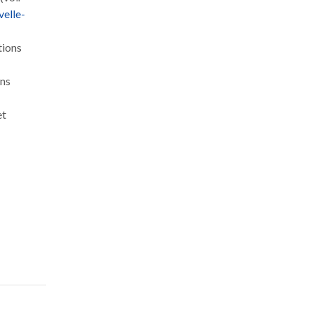
velle-
tions
ons
et