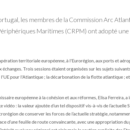
Portugal, les membres de la Commission Arc Atlan
Périphériques Maritimes (CRPM) ont adopté une
pération territoriale européenne, à l'Eurorégion, aux ports et aéro
x échanges. Trois sessions étaient organisées sur les sujets suivant
'UE pour l'Atlantique ; la décarbonation de la flotte atlantique ; e
issaire européenne à la cohésion et aux réformes, Elisa Ferreira, a i
vidéo : la valeur ajoutée d’un tel dispositif vis-à-vis de l’actuelle 
acrorégion de conserver les forces de l’actuelle stratégie, notamme
lace d’une feuille de route convaincante, avec une appropriation du 
intérêt au niveau régional est clair mais le soutien explicite des Et