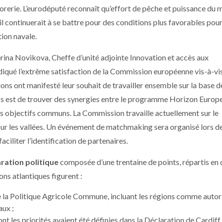
sorerie. L’eurodéputé reconnaît qu’effort de pêche et puissance du 
il continuerait à se battre pour des conditions plus favorables pour
tion navale.
erina Novikova, Cheffe d’unité adjointe Innovation et accès aux
diqué l’extrême satisfaction de la Commission européenne vis-à-vi
égions ont manifesté leur souhait de travailler ensemble sur la base d
éfis est de trouver des synergies entre le programme Horizon Europe
des objectifs communs. La Commission travaille actuellement sur le
r les vallées. Un événement de matchmaking sera organisé lors de
ciliter l’identification de partenaires.
ration politique
composée d’une trentaine de points, répartis en 
ns atlantiques figurent :
e la Politique Agricole Commune, incluant les régions comme autor
aux ;
t les priorités avaient été définies dans la Déclaration de Cardiff 