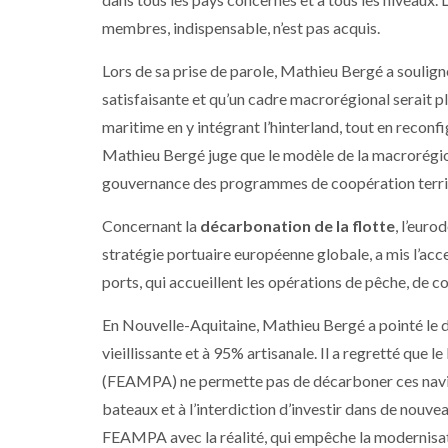
membres, indispensable, n’est pas acquis.
Lors de sa prise de parole, Mathieu Bergé a souligné
satisfaisante et qu’un cadre macrorégional serait plus
maritime en y intégrant l’hinterland, tout en reconf
Mathieu Bergé juge que le modèle de la macrorégion a
gouvernance des programmes de coopération territor
Concernant la
décarbonation de la flotte
, l’eur
stratégie portuaire européenne globale, a mis l’acce
ports, qui accueillent les opérations de pêche, de
En Nouvelle-Aquitaine, Mathieu Bergé a pointé le dé
vieillissante et à 95% artisanale. Il a regretté que 
(FEAMPA) ne permette pas de décarboner ces navire
bateaux et à l’interdiction d’investir dans de nouv
FEAMPA avec la réalité, qui empêche la modernisati