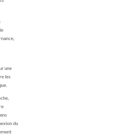
s
ie
ernance,
ur une
re les
que.
êche,
re
iens
nexion du
cement