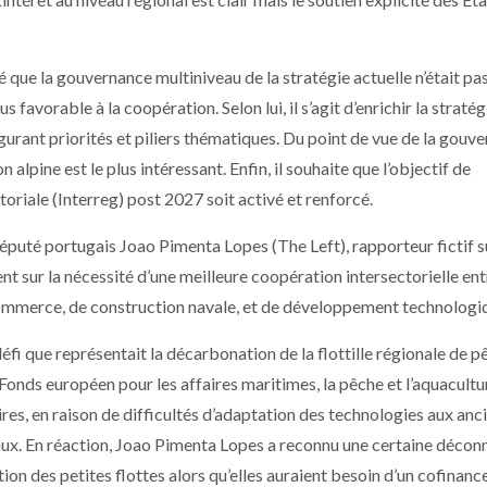
 que la gouvernance multiniveau de la stratégie actuelle n’était pa
 favorable à la coopération. Selon lui, il s’agit d’enrichir la stratég
igurant priorités et piliers thématiques. Du point de vue de la gouv
lpine est le plus intéressant. Enfin, il souhaite que l’objectif de
iale (Interreg) post 2027 soit activé et renforcé.
odéputé portugais Joao Pimenta Lopes (The Left), rapporteur fictif s
nt sur la nécessité d’une meilleure coopération intersectorielle ent
 commerce, de construction navale, et de développement technologi
fi que représentait la décarbonation de la flottille régionale de p
le Fonds européen pour les affaires maritimes, la pêche et l’aquacultu
s, en raison de difficultés d’adaptation des technologies aux anc
eaux. En réaction, Joao Pimenta Lopes a reconnu une certaine décon
on des petites flottes alors qu’elles auraient besoin d’un cofinan