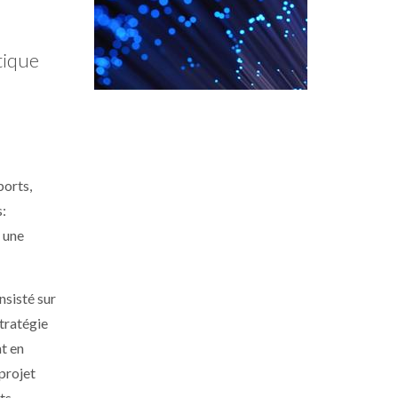
tique
ports,
s:
t une
nsisté sur
Stratégie
nt en
projet
ats