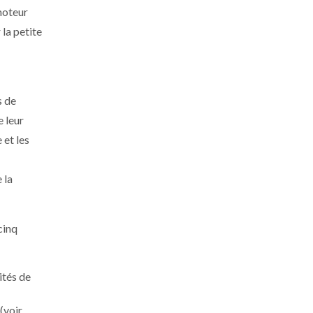
moteur
 la petite
s de
e leur
 et les
 la
cinq
ités de
(voir