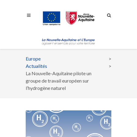
Aller à la navigation
Aller à la recherche
Aller au contenu
Europe
Fil
Actualités
d'Ariane
La Nouvelle-Aquitaine pilote un
groupe de travail européen sur
l’hydrogène naturel