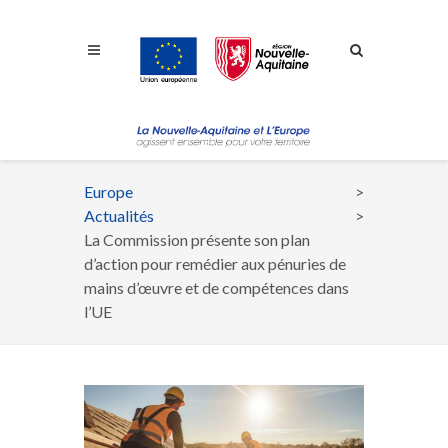
Aller à la navigation
Aller à la recherche
Aller au contenu
Europe
Fil
Actualités
d'Ariane
La Commission présente son plan
d’action pour remédier aux pénuries de
mains d’œuvre et de compétences dans
l’UE