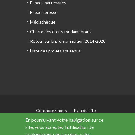
Espace partenaires
Espace presse
Médiathèque
Charte des droits fondamentaux
Retour sur la programmation 2014-2020
Liste des projets soutenus
Contactez-nous
Plan du site
Mentions légales
En poursuivant votre navigation sur ce
Accessibilité : non conforme
site, vous acceptez l’utilisation de
Données personnelles
cookies pour vous proposer des