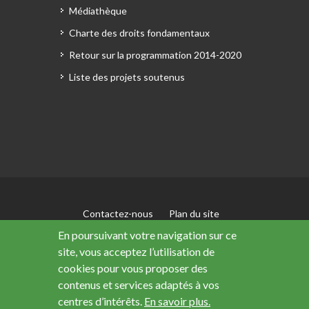
Médiathèque
Charte des droits fondamentaux
Retour sur la programmation 2014-2020
Liste des projets soutenus
Contactez-nous
Plan du site
Mentions légales
En poursuivant votre navigation sur ce
Accessibilité : non conforme
site, vous acceptez l’utilisation de
Données personnelles
cookies pour vous proposer des
contenus et services adaptés à vos
centres d’intérêts.
En savoir plus.
Ce site a été financé avec le soutien de l’Union