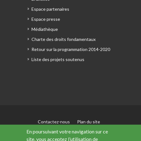
Espace partenaires
Espace presse
Médiathèque
Charte des droits fondamentaux
Retour sur la programmation 2014-2020
Liste des projets soutenus
Contactez-nous
Plan du site
Mentions légales
En poursuivant votre navigation sur ce
Accessibilité : non conforme
site, vous acceptez l’utilisation de