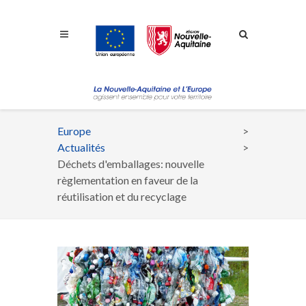
Aller à la navigation
Aller à la recherche
Aller au contenu
Europe
Fil
Actualités
d'Ariane
Déchets d'emballages: nouvelle
règlementation en faveur de la
réutilisation et du recyclage