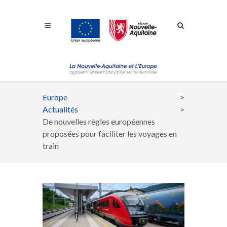
Aller à la navigation
Aller à la recherche
Aller au contenu
Europe
Fil
Actualités
d'Ariane
De nouvelles règles européennes
proposées pour faciliter les voyages en
train