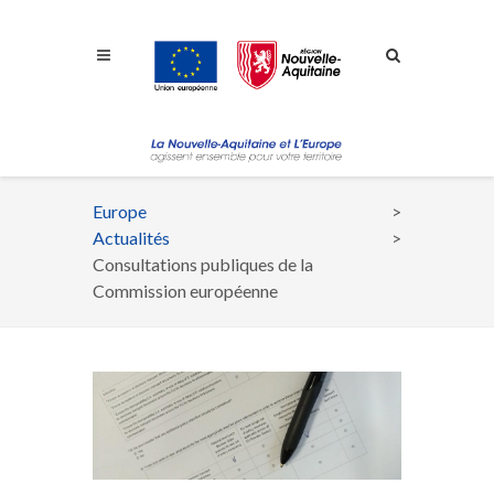
Aller à la navigation
Aller à la recherche
Aller au contenu
Europe
Fil
Actualités
d'Ariane
Consultations publiques de la
Commission européenne