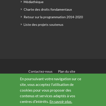
Médiathèque
Charte des droits fondamentaux
Retour sur la programmation 2014-2020
Liste des projets soutenus
Contactez-nous
Plan du site
Mentions légales
En poursuivant votre navigation sur ce
Accessibilité : non conforme
site, vous acceptez l’utilisation de
Données personnelles
cookies pour vous proposer des
contenus et services adaptés à vos
centres d’intérêts.
En savoir plus.
Ce site a été financé avec le soutien de l’Union