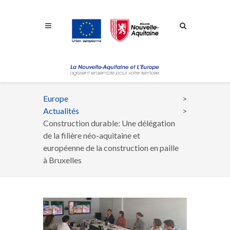
Aller à la navigation
Aller à la recherche
Aller au contenu
Europe
Fil
Actualités
d'Ariane
Construction durable: Une délégation
de la filière néo-aquitaine et
européenne de la construction en paille
à Bruxelles