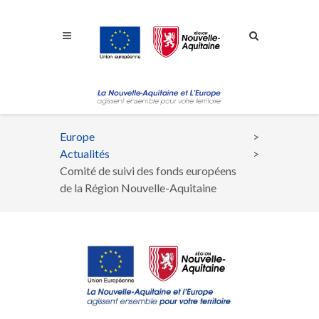
Aller à la navigation
Aller à la recherche
Aller au contenu
Europe
Fil
Actualités
d'Ariane
Comité de suivi des fonds européens
de la Région Nouvelle-Aquitaine