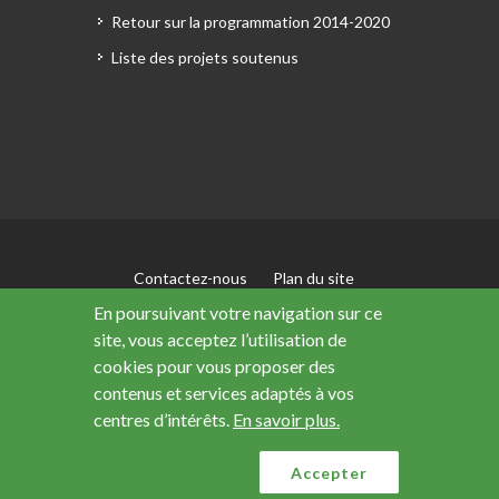
Retour sur la programmation 2014-2020
Liste des projets soutenus
Contactez-nous
Plan du site
Mentions légales
En poursuivant votre navigation sur ce
Accessibilité : non conforme
site, vous acceptez l’utilisation de
Données personnelles
cookies pour vous proposer des
contenus et services adaptés à vos
centres d’intérêts.
En savoir plus.
Ce site a été financé avec le soutien de l’Union
européenne
Accepter