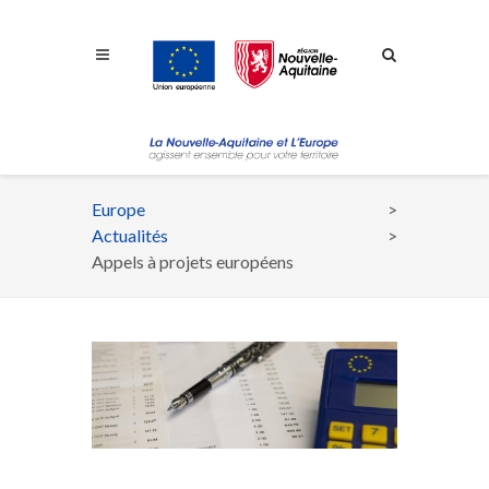
Aller à la navigation
Aller à la recherche
Aller au contenu
Europe
Fil
Actualités
d'Ariane
Appels à projets européens