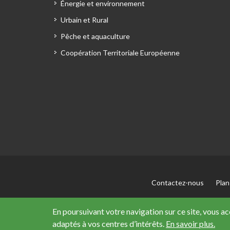
Énergie et environnement
Urbain et Rural
Pêche et aquaculture
Coopération Territoriale Européenne
Contactez-nous
Plan
En poursuivant votre navigation sur ce site, vous a
adaptés à vos centres d’intérêts.
En savoir plus.