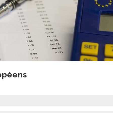
ropéens