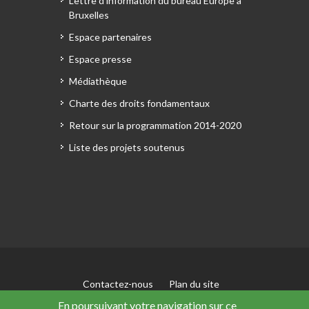
Lettre d'information du bureau Europe à
Bruxelles
Espace partenaires
Espace presse
Médiathèque
Charte des droits fondamentaux
Retour sur la programmation 2014-2020
Liste des projets soutenus
Contactez-nous
Plan du site
Mentions légales
En poursuivant votre navigation sur ce