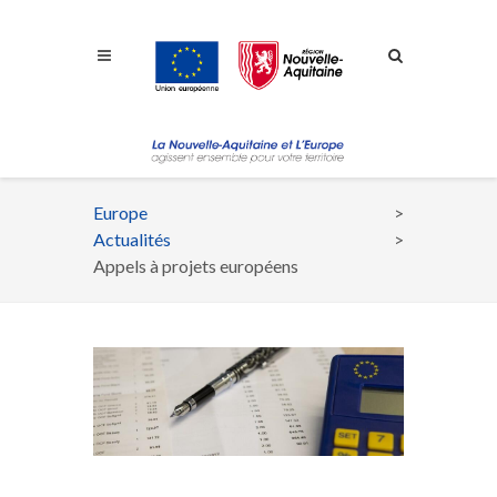
Aller à la navigation
Aller à la recherche
Aller au contenu
Europe
Fil
Actualités
d'Ariane
Appels à projets européens