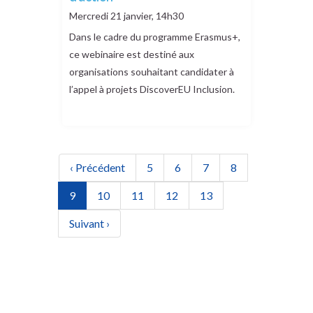
remove
Mercredi 21 janvier, 14h30
Dans le cadre du programme Erasmus+,
ce webinaire est destiné aux
organisations souhaitant candidater à
l’appel à projets DiscoverEU Inclusion.
Pagination
Page précédente
Page
Page
Page
Page
‹ Précédent
5
6
7
8
Page actuelle
Page
Page
Page
Page
9
10
11
12
13
Page suivante
Suivant ›