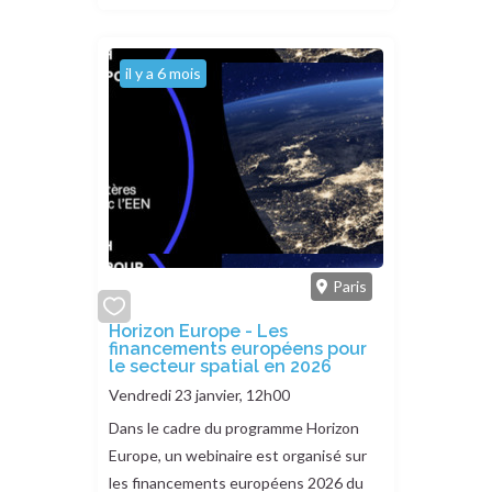
il y a 6 mois
Paris
add
Horizon Europe - Les
financements européens pour
or
le secteur spatial en 2026
remove
Vendredi 23 janvier, 12h00
Dans le cadre du programme Horizon
Europe, un webinaire est organisé sur
les financements européens 2026 du