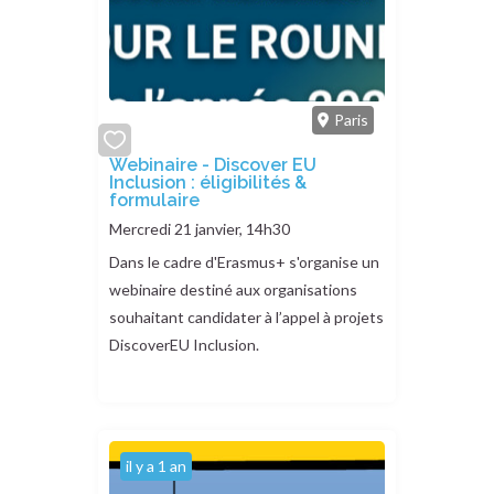
Paris
add
Webinaire - Discover EU
Inclusion : éligibilités &
or
formulaire
remove
Mercredi 21 janvier, 14h30
Dans le cadre d'Erasmus+ s'organise un
webinaire destiné aux organisations
souhaitant candidater à l’appel à projets
DiscoverEU Inclusion.
il y a 1 an