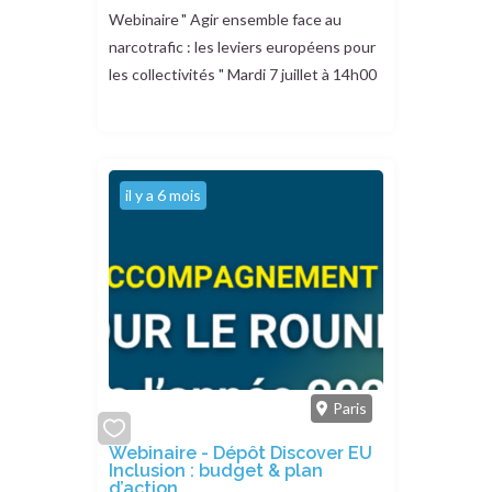
Webinaire " Agir ensemble face au
narcotrafic : les leviers européens pour
les collectivités " Mardi 7 juillet à 14h00
il y a 6 mois
Paris
add
Webinaire - Dépôt Discover EU
Inclusion : budget & plan
or
d’action