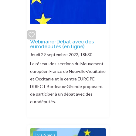
add
Webinaire-Débat avec des
eurodéputés (en ligne)
or
remove
Jeudi 29 septembre 2022, 18h30
Le réseau des sections du Mouvement
européen France de Nouvelle-Aquitaine
et Occitanie et le centre EUROPE
DIRECT Bordeaux-Gironde proposent
de participer à un débat avec des
eurodéputés.
il y a 6 mois