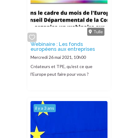
Tulle
add
Webinaire : Les fonds
européens aux entreprises
or
remove
Mercredi 26 mai 2021, 10h00
Créateurs et TPE, qu'est ce que
l'Europe peut faire pour vous ?
il y a 3 ans