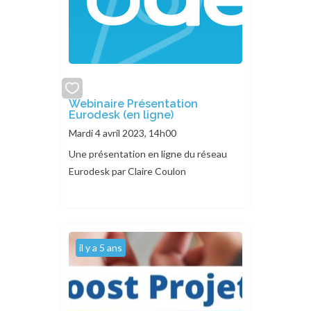
add
Webinaire Présentation
Eurodesk (en ligne)
or
remove
Mardi 4 avril 2023, 14h00
Une présentation en ligne du réseau
Eurodesk par Claire Coulon
il y a 5 ans