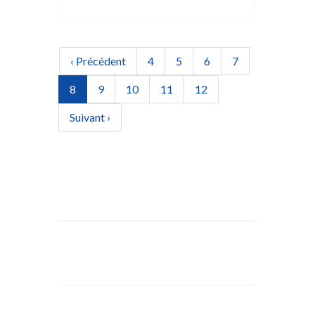
Pagination
Page précédente
Page
Page
Page
Page
‹ Précédent
4
5
6
7
Page actuelle
Page
Page
Page
Page
8
9
10
11
12
Page suivante
Suivant ›