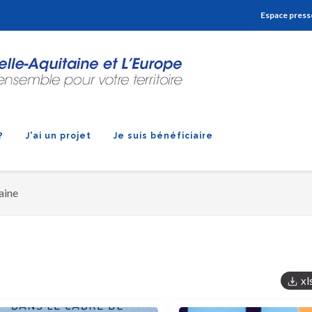
Aller à la navigation
Aller à la recherche
Aller au contenu
Espace press
?
J'ai un projet
Je suis bénéficiaire
aine
xl