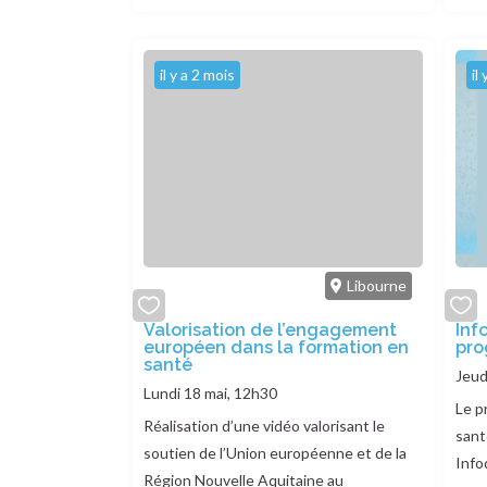
il y a 2 mois
il
Libourne
add
Valorisation de l’engagement
add
Inf
européen dans la formation en
pr
or
or
santé
remove
remo
Jeud
Lundi 18 mai, 12h30
Le p
Réalisation d’une vidéo valorisant le
sant
soutien de l’Union européenne et de la
Info
Région Nouvelle Aquitaine au