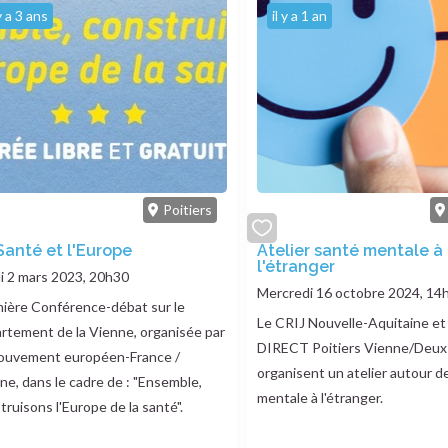
 y a 3 ans
il y a 1 an
Poitiers
Santé et l'Europe
add
Atelier santé mentale à
l'étranger
or
i 2 mars 2023, 20h30
ve
remove
Mercredi 16 octobre 2024, 14
ière Conférence-débat sur le
Le CRIJ Nouvelle-Aquitaine 
rtement de la Vienne, organisée par
DIRECT Poitiers Vienne/Deux
ouvement européen-France /
organisent un atelier autour d
ne, dans le cadre de : "Ensemble,
mentale à l'étranger.
truisons l'Europe de la santé".