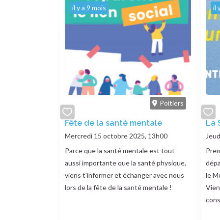
il y a 9 mois
il
Poitiers
add
Fête de la santé mentale
add
La 
or
or
Mercredi 15 octobre 2025, 13h00
Jeud
remove
remo
Parce que la santé mentale est tout
Prem
aussi importante que la santé physique,
dépa
viens t'informer et échanger avec nous
le M
lors de la fête de la santé mentale !
Vien
cons