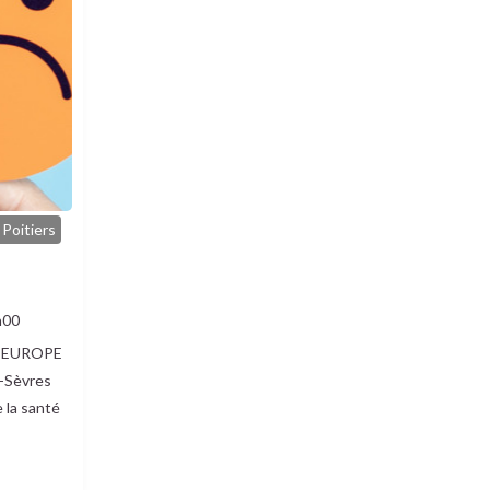
Poitiers
h00
et EUROPE
-Sèvres
e la santé