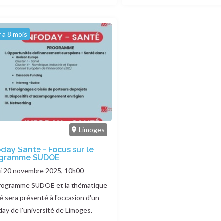
 y a 8 mois
Limoges
oday Santé - Focus sur le
ogramme SUDOE
ve
i 20 novembre 2025, 10h00
rogramme SUDOE et la thématique
é sera présenté à l'occasion d'un
day de l'université de Limoges.