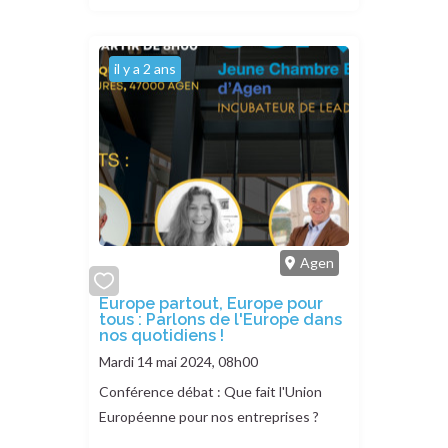
il y a 2 ans
Agen
add
Europe partout, Europe pour
tous : Parlons de l'Europe dans
or
nos quotidiens !
remove
Mardi 14 mai 2024, 08h00
Conférence débat : Que fait l'Union
Européenne pour nos entreprises ?