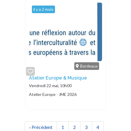
il y a 2 mois
Bordeaux
add
Atelier Europe & Musique
or
Vendredi 22 mai, 10h00
remove
Atelier Europe - JME 2026
Pagination
Page précédente
Page
Page
Page
Page
‹ Précédent
1
2
3
4