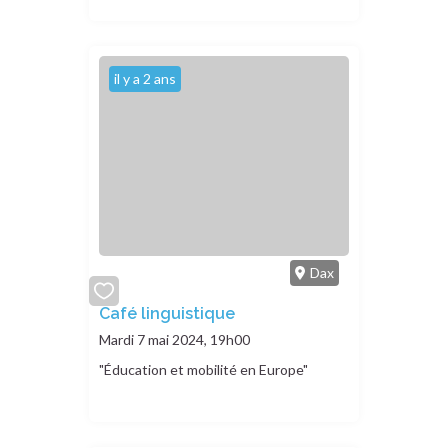
il y a 2 ans
Dax
add
Café linguistique
or
Mardi 7 mai 2024, 19h00
remove
"Éducation et mobilité en Europe"