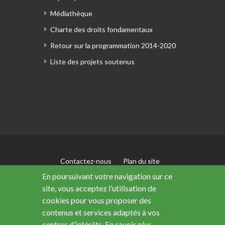
Médiathèque
Charte des droits fondamentaux
Retour sur la programmation 2014-2020
Liste des projets soutenus
Contactez-nous
Plan du site
Mentions légales
En poursuivant votre navigation sur ce
Accessibilité : non conforme
site, vous acceptez l’utilisation de
Données personnelles
cookies pour vous proposer des
contenus et services adaptés à vos
centres d’intérêts.
En savoir plus.