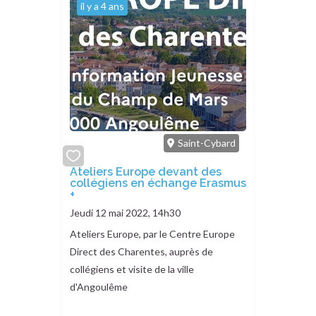
il y a 4 ans
Saint-Cybard
add
Ateliers Europe devant des
collégiens en échange Erasmus
or
+
remove
Jeudi 12 mai 2022, 14h30
Ateliers Europe, par le Centre Europe
Direct des Charentes, auprès de
collégiens et visite de la ville
d'Angoulême